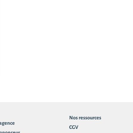
Nos ressources
 agence
CGV
annonceur