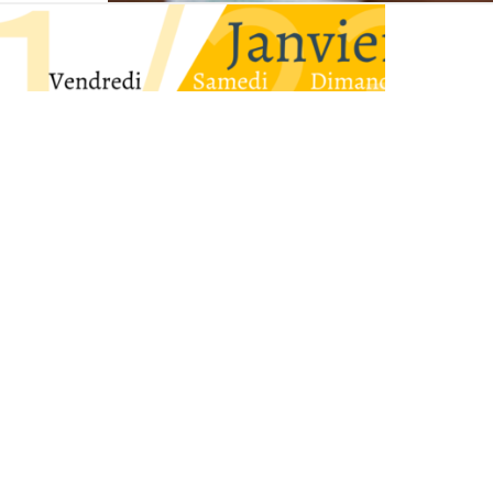
Marro
Vous voulez ê
lexique vous p
campagne.
Téléchar