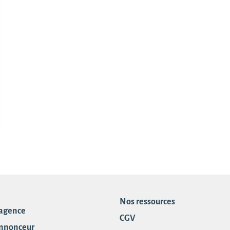
Nos ressources
 agence
CGV
annonceur