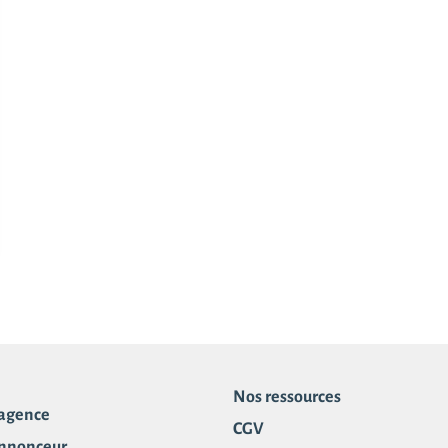
Nos ressources
 agence
CGV
annonceur