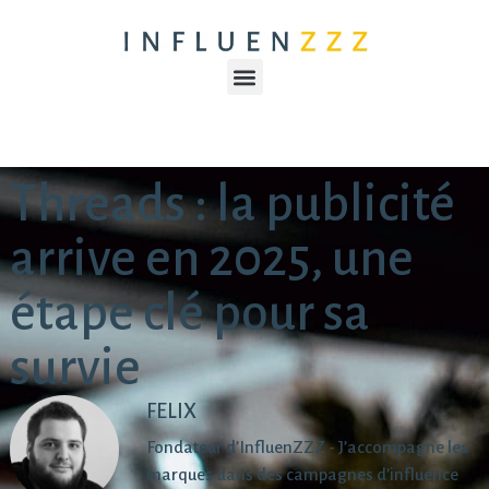
Threads : la publicité
arrive en 2025, une
étape clé pour sa
survie
FELIX
Fondateur d’InfluenZZZ - J’accompagne les
marques dans des campagnes d’influence