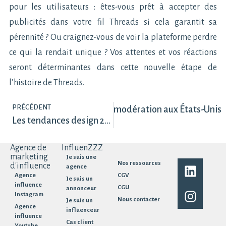
pour les utilisateurs : êtes-vous prêt à accepter des
publicités dans votre fil Threads si cela garantit sa
pérennité ? Ou craignez-vous de voir la plateforme perdre
ce qui la rendait unique ? Vos attentes et vos réactions
seront déterminantes dans cette nouvelle étape de
l’histoire de Threads.
PRÉCÉDENT
act-checking et révision de la modération aux États-Unis
Les tendances design 2025 selon Canva
Agence de
InfluenZZZ
marketing
Je suis une
Nos ressources
d'influence
agence
Agence
CGV
Je suis un
influence
CGU
annonceur
Instagram
Nous contacter
Je suis un
Agence
influenceur
influence
Cas client
Youtube