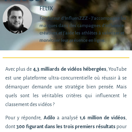
FELIX
Fondateur d’InfluenZZZ - J’accompagne les
marques dans des campagnes d’influence
créatives et j’aide les athlètes à valoriser et
monétiser leur présence en ligne.
Avec plus de
4,3 milliards de vidéos hébergées
, YouTube
est une plateforme ultra-concurrentielle où réussir à se
démarquer demande une stratégie bien pensée. Mais
quels sont les véritables critères qui influencent le
classement des vidéos ?
Pour y répondre,
Adilo
a analysé
1,6 million de vidéos
,
dont
300 figurant dans les trois premiers résultats
pour