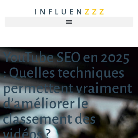
YouTube SEO en 2025
: Quelles techniques
permettent vraiment
d’améliorer le
classement des
vidéos ?