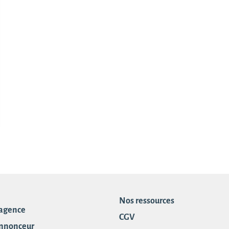
Nos ressources
 agence
CGV
annonceur