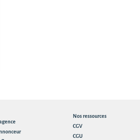
Nos ressources
 agence
CGV
annonceur
CGU