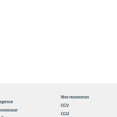
Nos ressources
 agence
CGV
annonceur
CGU