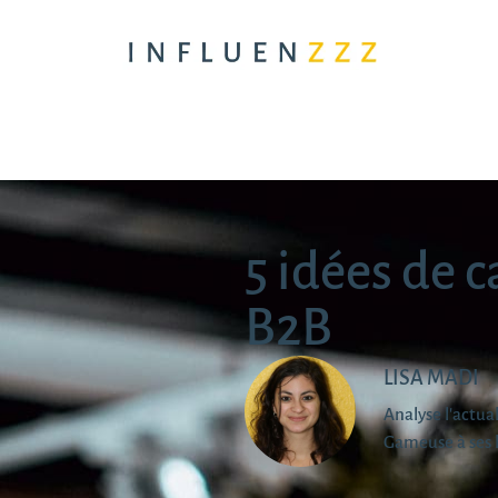
5 idées de 
B2B
LISA MADI
Analyse l'actu
Gameuse à ses 