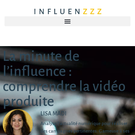
La minute de
l’influence :
comprendre la vidéo
produite
LISA MADI
Analyse l'actualité numérique pour réaliser
des campagnes pertinentes. Gameuse à ses