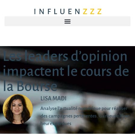
Les leaders d’opinion
impactent le cours de
la Bourse
LISA MADI
Analyse l'actualité numérique pour réaliser
des campagnes pertinentes. Gameuse à ses
heures perdues