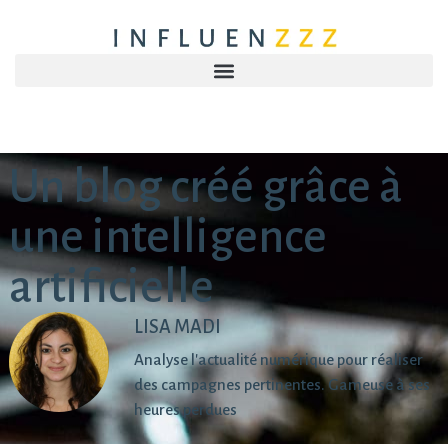
Un blog créé grâce à
une intelligence
artificielle
LISA MADI
Analyse l'actualité numérique pour réaliser
des campagnes pertinentes. Gameuse à ses
heures perdues