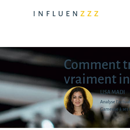
Comment tr
vraiment in
LISA MADI
Analyse l'actu
Gameuse à ses 