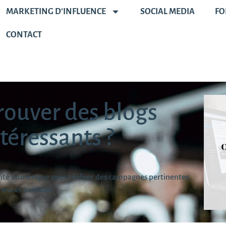
MARKETING D’INFLUENCE
SOCIAL MEDIA
FO
CONTACT
ouver des blogs
téressants ?
alité numérique pour réaliser des campagnes pertinentes.
heures perdues