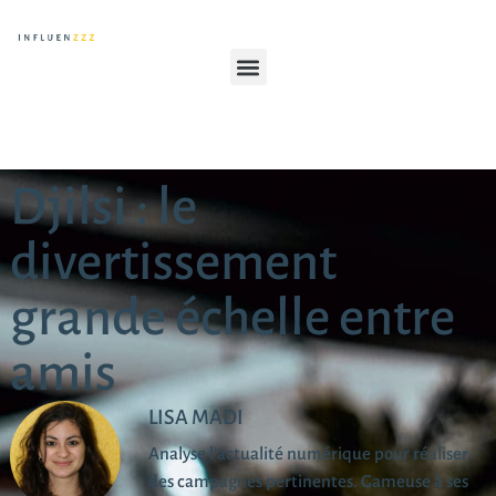
Djilsi : le
divertissement
grande échelle entre
amis
LISA MADI
Analyse l'actualité numérique pour réaliser
des campagnes pertinentes. Gameuse à ses