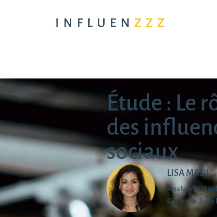
Étude : Le r
des influen
sociaux
LISA MADI
Analyse l'actu
Gameuse à ses 