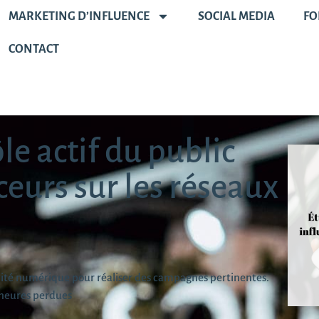
MARKETING D’INFLUENCE
SOCIAL MEDIA
FO
CONTACT
ôle actif du public
ceurs sur les réseaux
alité numérique pour réaliser des campagnes pertinentes.
heures perdues