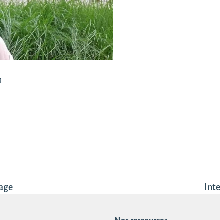
m
yage
Int