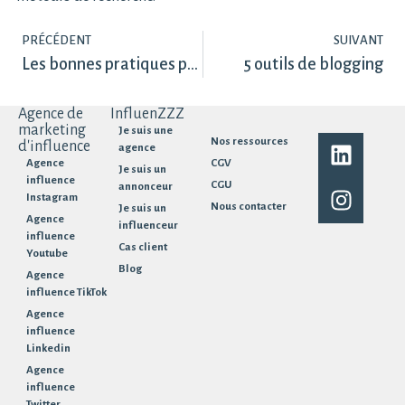
PRÉCÉDENT
SUIVANT
Les bonnes pratiques pour une communication responsable
5 outils de blogging
Agence de
InfluenZZZ
marketing
Je suis une
Nos ressources
d'influence
agence
Agence
CGV
Je suis un
influence
CGU
annonceur
Instagram
Nous contacter
Je suis un
Agence
influenceur
influence
Cas client
Youtube
Blog
Agence
influence TikTok
Agence
influence
Linkedin
Agence
influence
Twitter