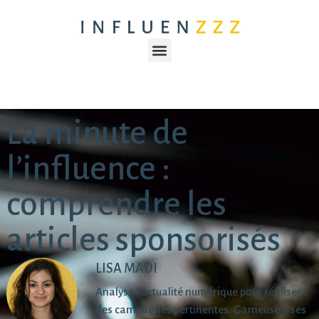
La minute de
l’influence :
comprendre les
articles sponsorisés
LISA MADI
Analyse l'actualité numérique pour réaliser
des campagnes pertinentes. Gameuse à ses