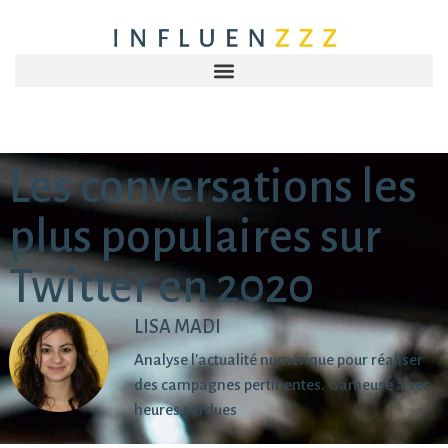
Les conversations les
plus populaires sur
Twitter en 2020
LISA MADI
Analyse l'actualité numérique pour réaliser
des campagnes pertinentes. Gameuse à ses
heures perdues