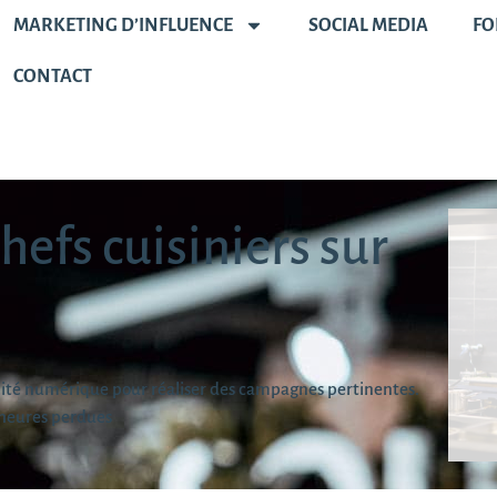
MARKETING D’INFLUENCE
SOCIAL MEDIA
FO
CONTACT
hefs cuisiniers sur
alité numérique pour réaliser des campagnes pertinentes.
heures perdues