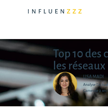
Top 10 des c
les réseaux
LISA MADI
Analyse l'actu
Gameuse à ses 