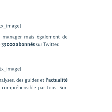
btx_image]
ty manager mais également de
e
33 000 abonnés
sur Twitter.
btx_image]
nalyses, des guides et
l’actualité
é compréhensible par tous. Son