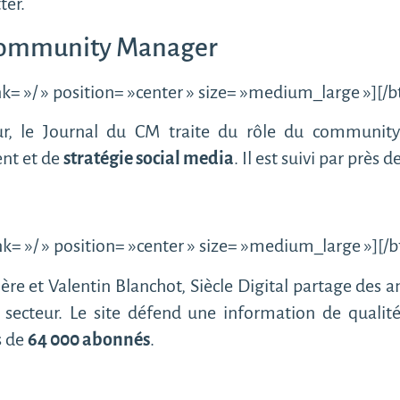
ter.
 Community Manager
k= »/ » position= »center » size= »medium_large »][/
ur, le Journal du CM traite du rôle du communi
ent et de
stratégie social media
. Il est suivi par près d
k= »/ » position= »center » size= »medium_large »][/
re et Valentin Blanchot, Siècle Digital partage des a
secteur. Le site défend une information de qualit
s de
64 000 abonnés
.