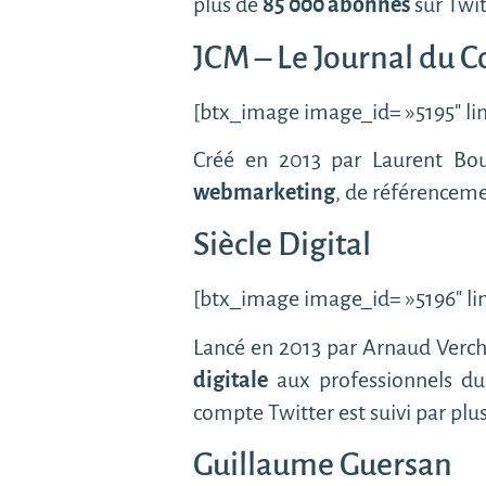
plus de
85 000 abonnés
sur Twit
JCM – Le Journal du
[btx_image image_id= »5195″ lin
Créé en 2013 par Laurent Bo
webmarketing
, de référencem
Siècle Digital
[btx_image image_id= »5196″ lin
Lancé en 2013 par Arnaud Verchè
digitale
aux professionnels du 
compte Twitter est suivi par plu
Guillaume Guersan